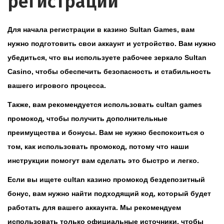
регистрации
Для начала регистрации в казино Sultan Games, вам
нужно подготовить свои аккаунт и устройство. Вам нужно
убедиться, что вы используете рабочее зеркало Sultan
Casino, чтобы обеспечить безопасность и стабильность
вашего игрового процесса.
Также, вам рекомендуется использовать сultan games
промокод, чтобы получить дополнительные
преимущества и бонусы. Вам не нужно беспокоиться о
том, как использовать промокод, потому что наши
инструкции помогут вам сделать это быстро и легко.
Если вы ищете сultan казино промокод бездепозитный
бонус, вам нужно найти подходящий код, который будет
работать для вашего аккаунта. Мы рекомендуем
использовать только официальные источники, чтобы