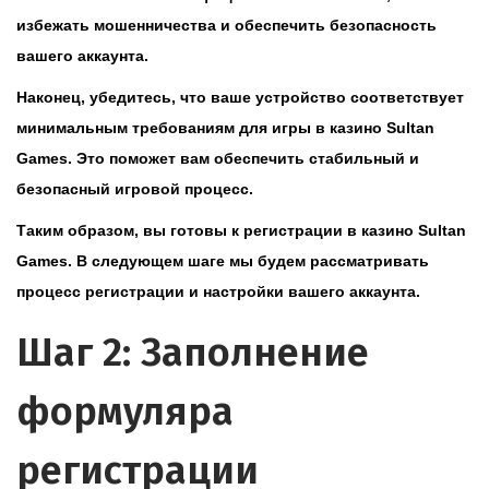
избежать мошенничества и обеспечить безопасность
вашего аккаунта.
Наконец, убедитесь, что ваше устройство соответствует
минимальным требованиям для игры в казино Sultan
Games. Это поможет вам обеспечить стабильный и
безопасный игровой процесс.
Таким образом, вы готовы к регистрации в казино Sultan
Games. В следующем шаге мы будем рассматривать
процесс регистрации и настройки вашего аккаунта.
Шаг 2: Заполнение
формуляра
регистрации