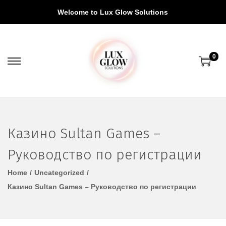
Welcome to Lux Glow Solutions
0
S
S
k
k
i
i
p
p
t
t
Казино Sultan Games –
o
o
Руководство по регистрации
n
c
a
o
Home
/
Uncategorized
/
v
n
Казино Sultan Games – Руководство по регистрации
i
t
g
e
a
n