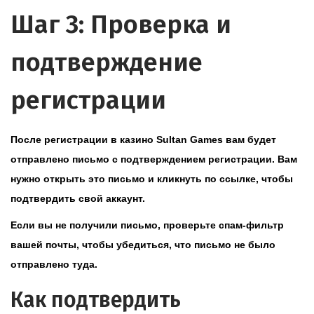
Шаг 3: Проверка и
подтверждение
регистрации
После регистрации в казино Sultan Games вам будет
отправлено письмо с подтверждением регистрации. Вам
нужно открыть это письмо и кликнуть по ссылке, чтобы
подтвердить свой аккаунт.
Если вы не получили письмо, проверьте спам-фильтр
вашей почты, чтобы убедиться, что письмо не было
отправлено туда.
Как подтвердить