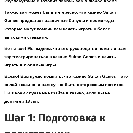
круглосуточно и готовит помочь вам в любое время.
Также, вам может быть интересно, что казино Sultan
Games предлагает различные бонусы и промокоды,
которые могут помочь вам начать играть с более
высокими ставками.
Вот и все! Мы надеем, что это руководство помогло вам
зарегистрироваться в казино Sultan Games и начать
играть в любимые игры.
Важно! Вам нужно помнить, что казино Sultan Games – это
онлайн-казино, и вам нужно быть осторожным при игре.
Ни в коем случае не играйте в казино, если вы не
достигли 18 лет.
Шаг 1: Подготовка к