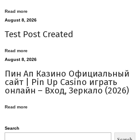
v
:
s
Read more
m
i
August 8, 2026
e
j
Test Post Created
g
o
r
Read more
a
e
August 8, 2026
s
t
Пин Ап Казино Официальный
c
сайт | Pin Up Casino играть
a
i
онлайн – Вход, Зеркало (2026)
s
i
o
Read more
n
n
o
o
Search
n
Search