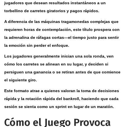
jugadores que desean resultados instantáneos a un
torbellino de carretes giratorios y pagos rápidos.
A diferencia de las máquinas tragamonedas complejas que
requieren horas de contemplación, este título prospera con
la adrenalina de ráfagas cortas—el tiempo justo para sentir
la emoción sin perder el enfoque.
Los jugadores generalmente inician una sola ronda, ven
cómo los carretes se alinean en su lugar, y deciden si
persiguen una ganancia o se retiran antes de que comience
el siguiente giro.
Este formato atrae a quienes valoran la toma de decisiones
rápida y la rotación rápida del bankroll, haciendo que cada
sesión se sienta como un sprint en lugar de un maratón.
Cómo el Juego Provoca