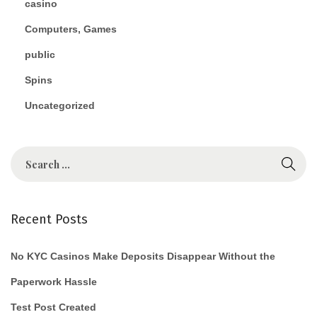
casino
s
Computers, Games
C
public
a
s
Spins
i
Uncategorized
n
o
:
S
Q
e
u
a
i
r
Recent Posts
c
c
k
h
No KYC Casinos Make Deposits Disappear Without the
S
f
Paperwork Hassle
p
o
Test Post Created
i
r