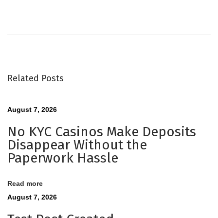
P
P
N
r
1
o
e
B
v
e
s
i
t
Related Posts
o
C
t
u
a
s
s
August 7, 2026
n
p
i
No KYC Casinos Make Deposits
o
n
Disappear Without the
a
s
o
Paperwork Hassle
t
Q
v
:
u
Read more
i
i
August 7, 2026
c
k