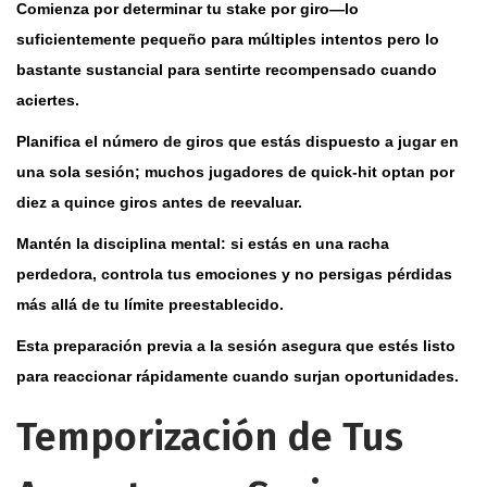
Comienza por determinar tu stake por giro—lo
suficientemente pequeño para múltiples intentos pero lo
bastante sustancial para sentirte recompensado cuando
aciertes.
Planifica el número de giros que estás dispuesto a jugar en
una sola sesión; muchos jugadores de quick‑hit optan por
diez a quince giros antes de reevaluar.
Mantén la disciplina mental: si estás en una racha
perdedora, controla tus emociones y no persigas pérdidas
más allá de tu límite preestablecido.
Esta preparación previa a la sesión asegura que estés listo
para reaccionar rápidamente cuando surjan oportunidades.
Temporización de Tus