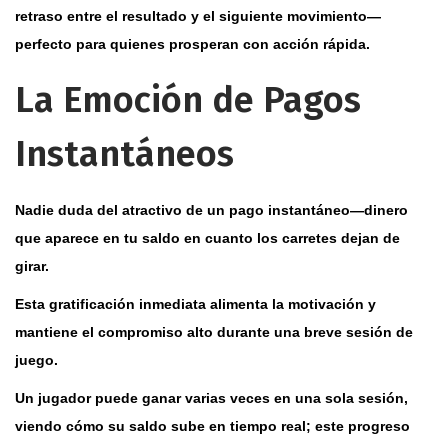
retraso entre el resultado y el siguiente movimiento—
perfecto para quienes prosperan con acción rápida.
La Emoción de Pagos
Instantáneos
Nadie duda del atractivo de un pago instantáneo—dinero
que aparece en tu saldo en cuanto los carretes dejan de
girar.
Esta gratificación inmediata alimenta la motivación y
mantiene el compromiso alto durante una breve sesión de
juego.
Un jugador puede ganar varias veces en una sola sesión,
viendo cómo su saldo sube en tiempo real; este progreso