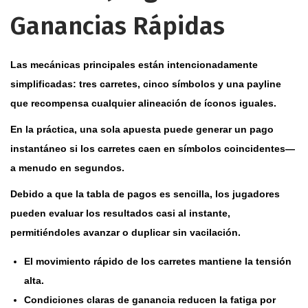
Ganancias Rápidas
Las mecánicas principales están intencionadamente
simplificadas: tres carretes, cinco símbolos y una payline
que recompensa cualquier alineación de íconos iguales.
En la práctica, una sola apuesta puede generar un pago
instantáneo si los carretes caen en símbolos coincidentes—
a menudo en segundos.
Debido a que la tabla de pagos es sencilla, los jugadores
pueden evaluar los resultados casi al instante,
permitiéndoles avanzar o duplicar sin vacilación.
El movimiento rápido de los carretes mantiene la tensión
alta.
Condiciones claras de ganancia reducen la fatiga por